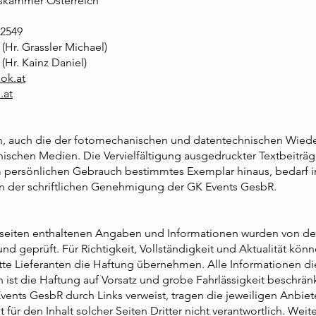
tskammer Österreich
82549
(Hr. Grassler Michael)
(Hr. Kainz Daniel)
ok.at
.at
en, auch die der fotomechanischen und datentechnischen Wied
nischen Medien. Die Vervielfältigung ausgedruckter Textbeiträ
um persönlichen Gebrauch bestimmtes Exemplar hinaus, bedarf 
 der schriftlichen Genehmigung der GK Events GesbR.
etseiten enthaltenen Angaben und Informationen wurden von d
 und geprüft. Für Richtigkeit, Vollständigkeit und Aktualität kö
tte Lieferanten die Haftung übernehmen. Alle Informationen di
 ist die Haftung auf Vorsatz und grobe Fahrlässigkeit beschränk
 Events GesbR durch Links verweist, tragen die jeweiligen Anbie
 für den Inhalt solcher Seiten Dritter nicht verantwortlich. Wei