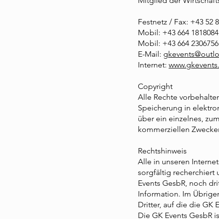
Mitglied der Wirtschaf
Festnetz / Fax: +43 52 
Mobil: +43 664 1818084 
Mobil: +43 664 2306756 
E-Mail:
gkevents@outlo
Internet:
www.gkevents.
Copyright
Alle Rechte vorbehalt
Speicherung in elektro
über ein einzelnes, z
kommerziellen Zwecken
Rechtshinweis
Alle in unseren Intern
sorgfältig recherchiert
Events GesbR, noch dri
Information. Im Übrigen
Dritter, auf die die GK
Die GK Events GesbR ist