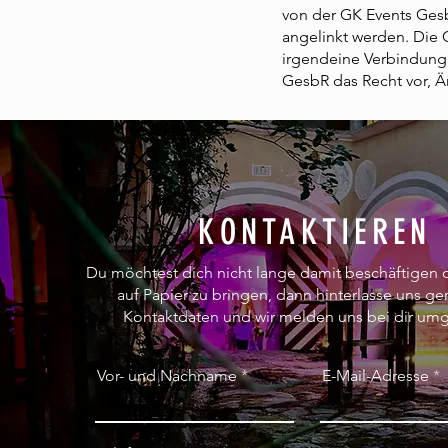
von der GK Events Gesb
angelinkt werden. Die 
irgendeine Verbindung 
GesbR das Recht vor, 
KONTAKTIEREN
Du möchtest dich nicht lange damit beschäftigen 
auf Papier zu bringen, dann hinterlasse uns ge
Kontaktdaten und wir melden uns bei dir u
Vor- und Nachname
E-Mail-Adresse