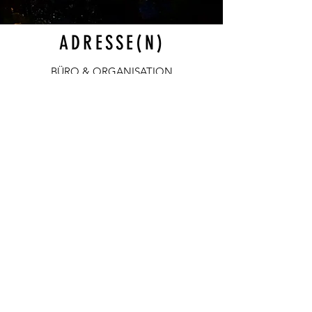
ADRESSE(N)
BÜRO & ORGANISATION
AICHBERG 32, 9431 ST. STEFAN
LAGER & MIET-ABHOLUNG
AUENFISCHERSTRASSE 55, 9400
WOLFSBERG
(ZUFAHRT ÜBER MÜHLGANGWEG 3-1)
MIETE JETZT DEINE MOBILE
COCKTAILBAR IN KÄRNTEN
+43 664 1818084