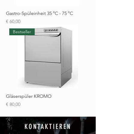
Gastro-Spüleinheit 35 °C - 75 °C
Preis
€ 60,00
Bestseller
Gläserspüler KROMO
Preis
€ 80,00
KONTAKTIEREN