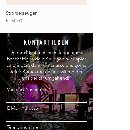
Stromerzeuger
Preis
€ 250,00
KONTAKTIEREN
Du möchtest dich nicht lange damit
beschäftigen dein Anliegen auf Papier
zu bringen, dann hinterlasse uns gerne
deine Kontaktdaten und wir melden
uns bei dir umgehend!
Vor- und Nachname
E-Mail-Adresse
Telefonnummer